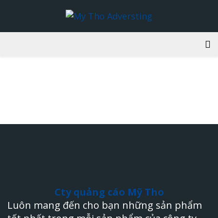
BUILD
CÁ
Cty quảng cáo Mỹ Tho
Luôn mang đến cho bạn những sản phẩm