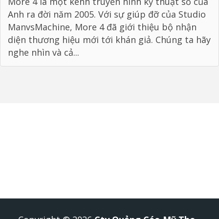
More 4 là một kênh truyền hình kỹ thuật số của
Anh ra đời năm 2005. Với sự giúp đỡ của Studio
ManvsMachine, More 4 đã giới thiệu bộ nhận
diện thương hiệu mới tới khán giả. Chúng ta hãy
nghe nhìn và cả...
qc.mytho@gmail.com
31/3 Học Lạc, Phường 8,
Thành phố Mỹ Tho, Tiền Giang
091 824 81 61