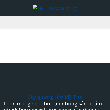
BUILD
CÁ
Cty quảng cáo Mỹ Tho
Luôn mang đến cho bạn những sản phẩm